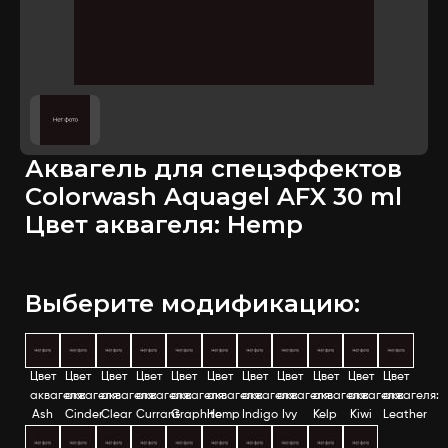
Аквагель для спецэффектов
Colorwash Aquagel AFX 30 ml
Цвет аквагеля: Hemp
Выберите модификацию:
Цвет
Цвет
Цвет
Цвет
Цвет
Цвет
Цвет
Цвет
Цвет
Цвет
Цвет
аквагеля:
аквагеля:
аквагеля:
аквагеля:
аквагеля:
аквагеля:
аквагеля:
аквагеля:
аквагеля:
аквагеля:
аквагеля:
Ash
Cinder
Clear
Currant
Graphite
Hemp
Indigo
Ivy
Kelp
Kiwi
Leather