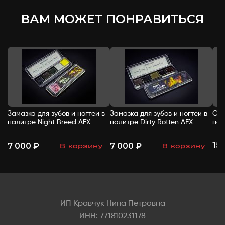
ВАМ МОЖЕТ ПОНРАВИТЬСЯ
Замазка для зубов и ногтей в
Замазка для зубов и ногтей в
Спи
палитре Night Breed AFX
палитре Dirty Rotten AFX
пал
15
7 000 ₽
7 000 ₽
В корзину
В корзину
-
+
-
+
ИП Кравчук Нина Петровна
ИНН: 771810231178