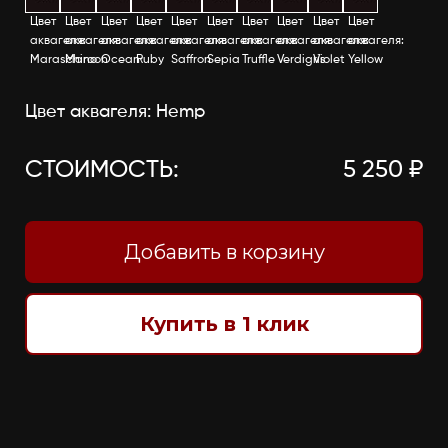
Цвет
Цвет
Цвет
Цвет
Цвет
Цвет
Цвет
Цвет
Цвет
Цвет
аквагеля:
аквагеля:
аквагеля:
аквагеля:
аквагеля:
аквагеля:
аквагеля:
аквагеля:
аквагеля:
аквагеля:
Maraschino
Maroon
Ocean
Ruby
Saffron
Sepia
Truffle
Verdigris
Violet
Yellow
Цвет аквагеля: Hemp
СТОИМОСТЬ:
5 250 ₽
Добавить в корзину
Купить в 1 клик